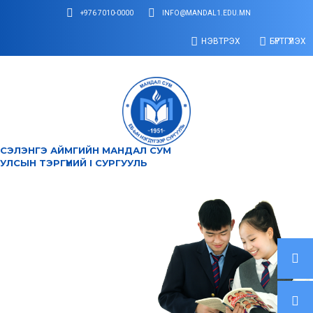
+976 7010-0000
INFO@MANDAL1.EDU.MN
НЭВТРЭХ
БҮРТГҮҮЛЭХ
СЭЛЭНГЭ АЙМГИЙН МАНДАЛ СУМ
УЛСЫН ТЭРГҮҮНИЙ I СУРГУУЛЬ